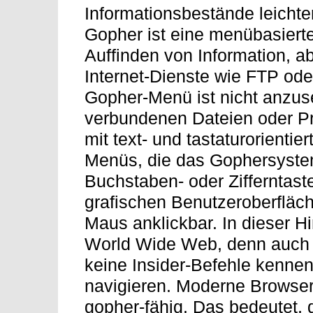
Informationsbestände leicht
Gopher ist eine menübasiert
Auffinden von Information, 
Internet-Dienste wie FTP ode
Gopher-Menü ist nicht anzus
verbundenen Dateien oder P
mit text- und tastaturorient
Menüs, die das Gophersystem
Buchstaben- oder Zifferntast
grafischen Benutzeroberfläch
Maus anklickbar. In dieser H
World Wide Web, denn auch 
keine Insider-Befehle kenne
navigieren. Moderne Browser
gopher-fähig. Das bedeutet, 