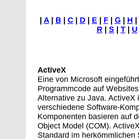
|
A
|
B
|
C
|
D
|
E
|
F
|
G
|
H
R
|
S
|
T
|
U
ActiveX
Eine von Microsoft eingeführ
Programmcode auf Websites 
Alternative zu Java. ActiveX i
verschiedene Software-Komp
Komponenten basieren auf 
Object Model (COM). ActiveX 
Standard im herkömmlichen S